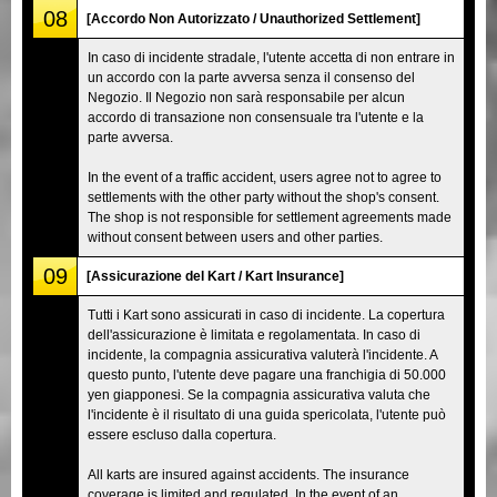
08
[Accordo Non Autorizzato / Unauthorized Settlement]
In caso di incidente stradale, l'utente accetta di non entrare in
un accordo con la parte avversa senza il consenso del
Negozio. Il Negozio non sarà responsabile per alcun
accordo di transazione non consensuale tra l'utente e la
parte avversa.
In the event of a traffic accident, users agree not to agree to
settlements with the other party without the shop's consent.
The shop is not responsible for settlement agreements made
without consent between users and other parties.
09
[Assicurazione del Kart / Kart Insurance]
Tutti i Kart sono assicurati in caso di incidente. La copertura
dell'assicurazione è limitata e regolamentata. In caso di
incidente, la compagnia assicurativa valuterà l'incidente. A
questo punto, l'utente deve pagare una franchigia di 50.000
yen giapponesi. Se la compagnia assicurativa valuta che
l'incidente è il risultato di una guida spericolata, l'utente può
essere escluso dalla copertura.
All karts are insured against accidents. The insurance
coverage is limited and regulated. In the event of an