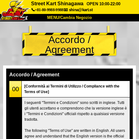
Street Kart Shinagawa
OPEN 10:00-22:00
📞+81-80-9988-9988
📧
shina@kart.st
MENU/Cambia Negozio
INIZIO
Accordo /
Chi Siamo
Specifiche
Prezzo
Agreement
Accesso
Recensioni
FAQ
Azienda
Prenotazioni
Cambia Negozio
Accordo / Agreement
Tokyo Shinagawa
Tokyo Akihabara#1
[Conformità ai Termini di Utilizzo / Compliance with the
00
Terms of Use]
Tokyo Akihabara#2
Tokyo Shibuya
I seguenti "Termini e Condizioni" sono scritti in inglese. Tutti
Tokyo Shibuya Annex
Tokyo Bay
gli utenti accettano e comprendono che la versione inglese è
i "Termini e Condizioni" ufficiali rispetto a qualsiasi versione
Tokyo Asakusa
Osaka
tradotta.
Okinawa
The following "Terms of Use" are written in English. All users
agree and understand that the English version is the official