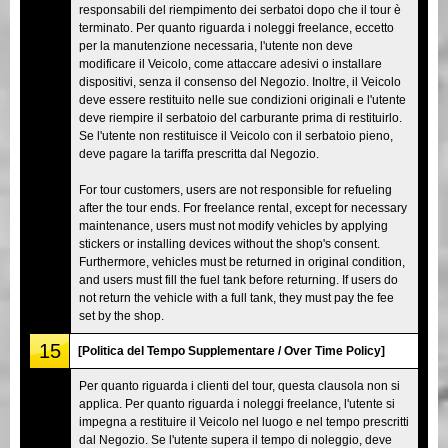
responsabili del riempimento dei serbatoi dopo che il tour è
terminato. Per quanto riguarda i noleggi freelance, eccetto
per la manutenzione necessaria, l'utente non deve
modificare il Veicolo, come attaccare adesivi o installare
dispositivi, senza il consenso del Negozio. Inoltre, il Veicolo
deve essere restituito nelle sue condizioni originali e l'utente
deve riempire il serbatoio del carburante prima di restituirlo.
Se l'utente non restituisce il Veicolo con il serbatoio pieno,
deve pagare la tariffa prescritta dal Negozio.
For tour customers, users are not responsible for refueling
after the tour ends. For freelance rental, except for necessary
maintenance, users must not modify vehicles by applying
stickers or installing devices without the shop's consent.
Furthermore, vehicles must be returned in original condition,
and users must fill the fuel tank before returning. If users do
not return the vehicle with a full tank, they must pay the fee
set by the shop.
15
[Politica del Tempo Supplementare / Over Time Policy]
Per quanto riguarda i clienti del tour, questa clausola non si
applica. Per quanto riguarda i noleggi freelance, l'utente si
impegna a restituire il Veicolo nel luogo e nel tempo prescritti
dal Negozio. Se l'utente supera il tempo di noleggio, deve