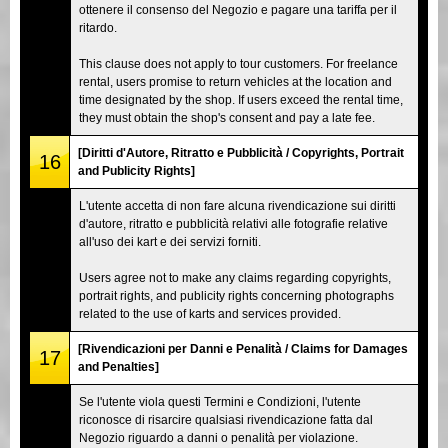
ottenere il consenso del Negozio e pagare una tariffa per il
ritardo.
This clause does not apply to tour customers. For freelance
rental, users promise to return vehicles at the location and
time designated by the shop. If users exceed the rental time,
they must obtain the shop's consent and pay a late fee.
[Diritti d'Autore, Ritratto e Pubblicità / Copyrights, Portrait
16
and Publicity Rights]
L'utente accetta di non fare alcuna rivendicazione sui diritti
d'autore, ritratto e pubblicità relativi alle fotografie relative
all'uso dei kart e dei servizi forniti.
Users agree not to make any claims regarding copyrights,
portrait rights, and publicity rights concerning photographs
related to the use of karts and services provided.
[Rivendicazioni per Danni e Penalità / Claims for Damages
17
and Penalties]
Se l'utente viola questi Termini e Condizioni, l'utente
riconosce di risarcire qualsiasi rivendicazione fatta dal
Negozio riguardo a danni o penalità per violazione.