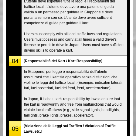
L'utente deve rispettare tutte le leggi e i regolamenti del
traffico locali. L'utente deve avere una patente di guida
valida o un permesso per guidare in Giappone e deve
portarla sempre con sé. L'utente deve avere sufficienti
competenze di guida per guidare il kart.
Users must comply with all local traffic laws and regulations.
Users must possess and carry at all times a valid driver's
license or permit to drive in Japan. Users must have sufficient
driving skills to operate a kart.
04
[Responsabilità del Kart / Kart Responsibility]
In Giappone, per legge è responsabilità dell'utente
assicurarsi che il kart sia operativo senza disfunzioni che
violino le leggi del traffico locali. (Esempio: indicatori laterali,
fari, luci posteriori, luci dei freni, freni, accelerazione)
In Japan, it is the user's responsibility by law to ensure that
the kart is roadworthy and free from malfunctions that would
violate local traffic laws (e.g., side signal lights, headlights,
taillights, brake lights, brakes, accelerator).
[Violazione delle Leggi sul Traffico / Violation of Traffic
05
Laws, etc.]