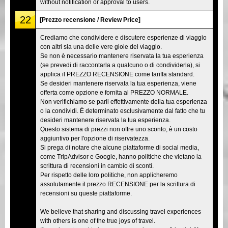
without notification or approval to users.
22
[Prezzo recensione / Review Price]
Crediamo che condividere e discutere esperienze di viaggio
con altri sia una delle vere gioie del viaggio.
Se non è necessario mantenere riservata la tua esperienza
(se prevedi di raccontarla a qualcuno o di condividerla), si
applica il PREZZO RECENSIONE come tariffa standard.
Se desideri mantenere riservata la tua esperienza, viene
offerta come opzione e fornita al PREZZO NORMALE.
Non verifichiamo se parli effettivamente della tua esperienza
o la condividi. È determinato esclusivamente dal fatto che tu
desideri mantenere riservata la tua esperienza.
Questo sistema di prezzi non offre uno sconto; è un costo
aggiuntivo per l'opzione di riservatezza.
Si prega di notare che alcune piattaforme di social media,
come TripAdvisor e Google, hanno politiche che vietano la
scrittura di recensioni in cambio di sconti.
Per rispetto delle loro politiche, non applicheremo
assolutamente il prezzo RECENSIONE per la scrittura di
recensioni su queste piattaforme.
We believe that sharing and discussing travel experiences
with others is one of the true joys of travel.