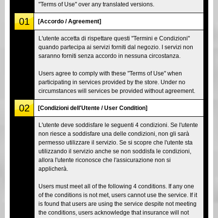
"Terms of Use" over any translated versions.
01
[Accordo / Agreement]
L'utente accetta di rispettare questi "Termini e Condizioni"
quando partecipa ai servizi forniti dal negozio. I servizi non
saranno forniti senza accordo in nessuna circostanza.
Users agree to comply with these "Terms of Use" when
participating in services provided by the store. Under no
circumstances will services be provided without agreement.
02
[Condizioni dell'Utente / User Condition]
L'utente deve soddisfare le seguenti 4 condizioni. Se l'utente
non riesce a soddisfare una delle condizioni, non gli sarà
permesso utilizzare il servizio. Se si scopre che l'utente sta
utilizzando il servizio anche se non soddisfa le condizioni,
allora l'utente riconosce che l'assicurazione non si
applicherà.
Users must meet all of the following 4 conditions. If any one
of the conditions is not met, users cannot use the service. If it
is found that users are using the service despite not meeting
the conditions, users acknowledge that insurance will not