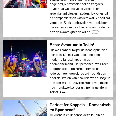
ongelooflijk professioneel en zorgden
ervoor dat we ons veilig voelden en
tegelijkertijd plezier hadden. Tokyo vanuit
dit perspectief zien was iets wat ik nooit zal
vergeten. Sterk aanbevolen voor reizigers
die een mix van geschiedenis en moderne
bezienswaardigheden willen! 🇬🇧✨
Beste Avontuur in Tokio!
Dis was zonder twijfel de hoogtepunt van
mijn reis! De mix van traditionele en
moderne landschappen was
adembenemend. Het personeel was zeer
georganiseerd en zorgde ervoor dat
iedereen een geweldige tijd had. Rijden
door de straten van Asakusa was alsof je in
een film was, en Skytree zag er van dichtbij
nog indrukwekkender uit. Een must-do in
Tokio! 🗼🏎️
Perfect fer Koppels – Romantisch
en Spannend!
Mi vriendin en ik hebbe deze tour in de