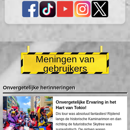
Meningen van
gebruikers
Onvergetelijke herinneringen
Onvergetelijke Ervaring in het
Hart van Tokio!
Dis tour was absoluut fantasties! Rijdend
langs de historische Kaminarimon en dan
richting de futuristische Skytree was
surrealistisch. De gidsen waren