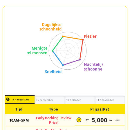
8 / augustus
9 / september
10 / oktober
11 / november
Tijd
Type
Prijs (JPY)
Early Booking Review
5,000 ~
10AM - 5PM
JPY
/pax
¥
Price!