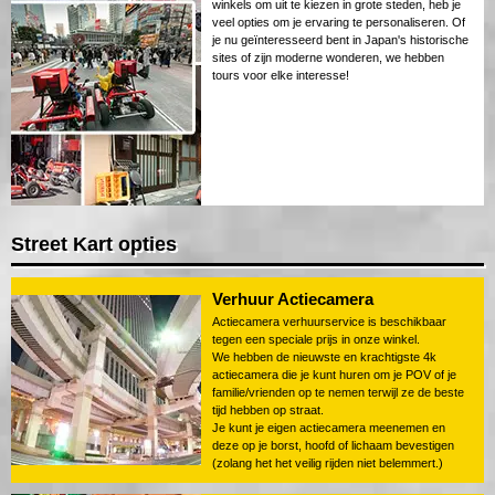
winkels om uit te kiezen in grote steden, heb je
veel opties om je ervaring te personaliseren. Of
je nu geïnteresseerd bent in Japan's historische
sites of zijn moderne wonderen, we hebben
tours voor elke interesse!
Street Kart opties
Verhuur Actiecamera
Actiecamera verhuurservice is beschikbaar
tegen een speciale prijs in onze winkel.
We hebben de nieuwste en krachtigste 4k
actiecamera die je kunt huren om je POV of je
familie/vrienden op te nemen terwijl ze de beste
tijd hebben op straat.
Je kunt je eigen actiecamera meenemen en
deze op je borst, hoofd of lichaam bevestigen
(zolang het het veilig rijden niet belemmert.)