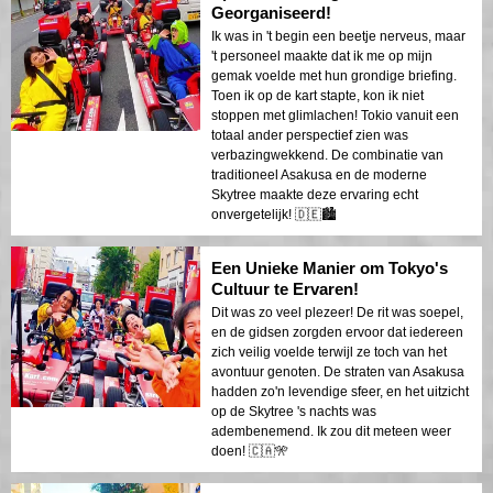
Georganiseerd!
Ik was in 't begin een beetje nerveus, maar
't personeel maakte dat ik me op mijn
gemak voelde met hun grondige briefing.
Toen ik op de kart stapte, kon ik niet
stoppen met glimlachen! Tokio vanuit een
totaal ander perspectief zien was
verbazingwekkend. De combinatie van
traditioneel Asakusa en de moderne
Skytree maakte deze ervaring echt
onvergetelijk! 🇩🇪🏙️
Een Unieke Manier om Tokyo's
Cultuur te Ervaren!
Dit was zo veel plezeer! De rit was soepel,
en de gidsen zorgden ervoor dat iedereen
zich veilig voelde terwijl ze toch van het
avontuur genoten. De straten van Asakusa
hadden zo'n levendige sfeer, en het uitzicht
op de Skytree 's nachts was
adembenemend. Ik zou dit meteen weer
doen! 🇨🇦🎌