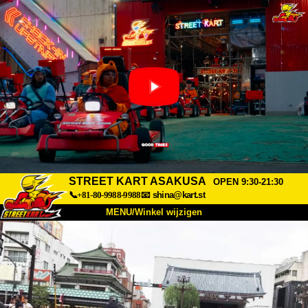
STREET KART ASAKUSA
OPEN 9:30-21:30
📞+81-80-9988-9988
📧
shina@kart.st
MENU/Winkel wijzigen
TOP
Over
Specificaties
Prijzen
Toegang
Ervaringen
FAQ