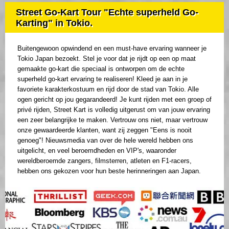
Street Go-Kart Tour "Echte superheld Go-
Karting" in Tokio.
Buitengewoon opwindend en een must-have ervaring wanneer je
Tokio Japan bezoekt. Stel je voor dat je rijdt op een op maat
gemaakte go-kart die speciaal is ontworpen om de echte
superheld go-kart ervaring te realiseren! Kleed je aan in je
favoriete karakterkostuum en rijd door de stad van Tokio. Alle
ogen gericht op jou gegarandeerd! Je kunt rijden met een groep of
privé rijden, Street Kart is volledig uitgerust om van jouw ervaring
een zeer belangrijke te maken. Vertrouw ons niet, maar vertrouw
onze gewaardeerde klanten, want zij zeggen "Eens is nooit
genoeg"! Nieuwsmedia van over de hele wereld hebben ons
uitgelicht, en veel beroemdheden en VIP's, waaronder
wereldberoemde zangers, filmsterren, atleten en F1-racers,
hebben ons gekozen voor hun beste herinneringen aan Japan.