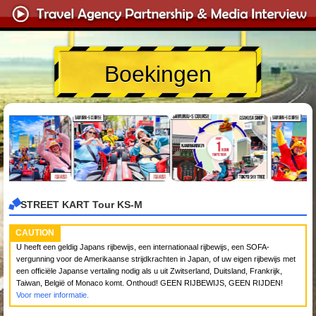
Boekingen
STREET KART Tour KS-M
CAUTION
U heeft een geldig Japans rijbewijs, een internationaal rijbewijs, een SOFA-
vergunning voor de Amerikaanse strijdkrachten in Japan, of uw eigen rijbewijs met
een officiële Japanse vertaling nodig als u uit Zwitserland, Duitsland, Frankrijk,
Taiwan, België of Monaco komt. Onthoud! GEEN RIJBEWIJS, GEEN RIJDEN!
Voor meer informatie.