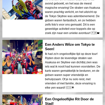
avond geboekt, en het was de meest
magische ervaring! De straten van Asakusa
waren prachtig verlicht, en het uitzicht op
de Tokyo Skytree was adembenemend. De
gidsen waren fantastisch, en ze hebben
zelfs foto's voor ons gemaakt. Dit is een
geweldige activiteit voor koppels die op
zoek zijn naar een unieke avontuur! 🇫🇷❤️
Een Anders Wêze om Tokyo te
Seen!
Ik had zo'n ongelooflijke tijd op deze tour!
Rijden door de levendige straten van
Asakusa en Skytree van dichtbij zien was
iets wat ik nooit had kunnen voorstellen. De
karts waren gemakkelijk te besturen, en de
gidsen waren super vriendelijk en
behulpzaam. Of je nu solo reist, met
vrienden of met familie, deze ervaring is
elke yen waard! 🇪🇸🌟
Een Ongelooflijke Rit Door de
Stad!