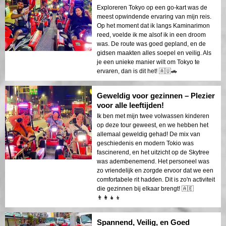
Exploreren Tokyo op een go-kart was de
meest opwindende ervaring van mijn reis.
Op het moment dat ik langs Kaminarimon
reed, voelde ik me alsof ik in een droom
was. De route was goed gepland, en de
gidsen maakten alles soepel en veilig. Als
je een unieke manier wilt om Tokyo te
ervaren, dan is dit het! 🇦🇺🚗
Geweldig voor gezinnen – Plezier
voor alle leeftijden!
Ik ben met mijn twee volwassen kinderen
op deze tour geweest, en we hebben het
allemaal geweldig gehad! De mix van
geschiedenis en modern Tokio was
fascinerend, en het uitzicht op de Skytree
was adembenemend. Het personeel was
zo vriendelijk en zorgde ervoor dat we een
comfortabele rit hadden. Dit is zo'n activiteit
die gezinnen bij elkaar brengt! 🇦🇪
👨‍👩‍👧‍👦
Spannend, Veilig, en Goed