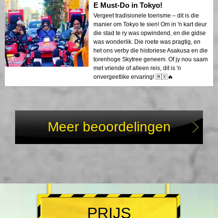
E Must-Do in Tokyo!
Vergeet tradisionele toerisme – dit is die
manier om Tokyo te sien! Om in 'n kart deur
die stad te ry was opwindend, en die gidse
was wonderlik. Die roete was pragtig, en
het ons verby die historiese Asakusa en die
torenhoge Skytree geneem. Of jy nou saam
met vriende of alleen reis, dit is 'n
onvergeetlike ervaring! 🇲🇽🔥
Meer beoordelingen
PRIJS