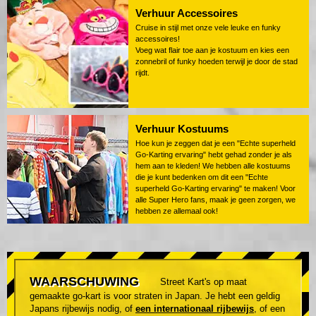
Verhuur Accessoires
Cruise in stijl met onze vele leuke en funky
accessoires!
Voeg wat flair toe aan je kostuum en kies een
zonnebril of funky hoeden terwijl je door de stad
rijdt.
Verhuur Kostuums
Hoe kun je zeggen dat je een "Echte superheld
Go-Karting ervaring" hebt gehad zonder je als
hem aan te kleden! We hebben alle kostuums
die je kunt bedenken om dit een "Echte
superheld Go-Karting ervaring" te maken! Voor
alle Super Hero fans, maak je geen zorgen, we
hebben ze allemaal ook!
WAARSCHUWING
Street Kart's op maat
gemaakte go-kart is voor straten in Japan. Je hebt een geldig
Japans rijbewijs nodig, of
een internationaal rijbewijs
, of een