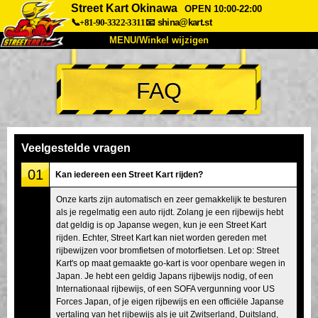
Street Kart Okinawa
OPEN 10:00-22:00
📞+81-90-3322-3311
📧
shina@kart.st
MENU/Winkel wijzigen
TOP
FAQ
Over
Specificaties
Prijzen
Toegang
Ervaringen
FAQ
Bedrijf
Boekingen
Veelgestelde vragen
Winkel wijzigen
01
Kan iedereen een Street Kart rijden?
Tokyo Shinagawa
Tokyo Akihabara#1
Onze karts zijn automatisch en zeer gemakkelijk te besturen
als je regelmatig een auto rijdt. Zolang je een rijbewijs hebt
Tokyo Akihabara#2
Tokyo Shibuya
dat geldig is op Japanse wegen, kun je een Street Kart
Tokyo Shibuya Annex
Tokyo Bay
rijden. Echter, Street Kart kan niet worden gereden met
rijbewijzen voor bromfietsen of motorfietsen. Let op: Street
Tokyo Asakusa
Osaka
Kart's op maat gemaakte go-kart is voor openbare wegen in
Japan. Je hebt een geldig Japans rijbewijs nodig, of een
Okinawa
Internationaal rijbewijs, of een SOFA vergunning voor US
Forces Japan, of je eigen rijbewijs en een officiële Japanse
vertaling van het rijbewijs als je uit Zwitserland, Duitsland,