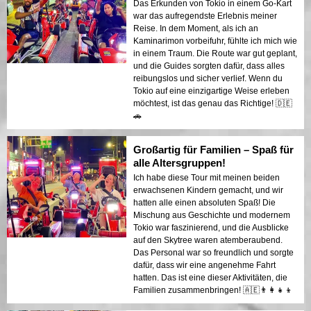
Das Erkunden von Tokio in einem Go-Kart
war das aufregendste Erlebnis meiner
Reise. In dem Moment, als ich an
Kaminarimon vorbeifuhr, fühlte ich mich wie
in einem Traum. Die Route war gut geplant,
und die Guides sorgten dafür, dass alles
reibungslos und sicher verlief. Wenn du
Tokio auf eine einzigartige Weise erleben
möchtest, ist das genau das Richtige! 🇩🇪
🚗
Großartig für Familien – Spaß für
alle Altersgruppen!
Ich habe diese Tour mit meinen beiden
erwachsenen Kindern gemacht, und wir
hatten alle einen absoluten Spaß! Die
Mischung aus Geschichte und modernem
Tokio war faszinierend, und die Ausblicke
auf den Skytree waren atemberaubend.
Das Personal war so freundlich und sorgte
dafür, dass wir eine angenehme Fahrt
hatten. Das ist eine dieser Aktivitäten, die
Familien zusammenbringen! 🇦🇪👨‍👩‍👧‍👦