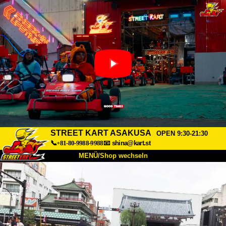
STREET KART ASAKUSA
OPEN 9:30-21:30
📞+81-80-9988-9988
📧
shina@kart.st
MENÜ/Shop wechseln
START
Über uns
Spezifikationen
Preise
Anfahrt
Bewertungen
FAQ