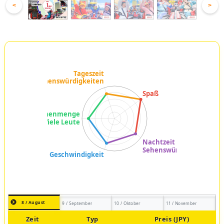
<
>
8 / August
9 / September
10 / Oktober
11 / November
Zeit
Typ
Preis (JPY)