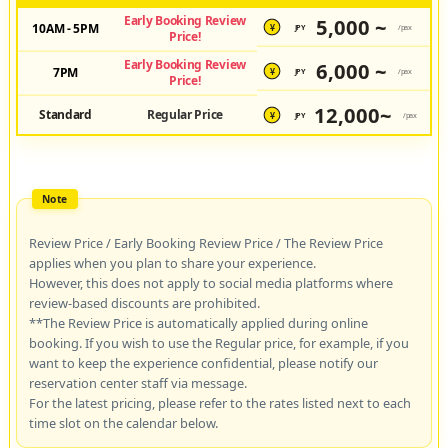
Early Booking Review
5,000 ~
10AM - 5PM
JPY
/pax
¥
Price!
Early Booking Review
6,000 ~
7PM
JPY
/pax
¥
Price!
12,000~
Standard
Regular Price
JPY
/pax
¥
Review Price / Early Booking Review Price / The Review Price
applies when you plan to share your experience.
However, this does not apply to social media platforms where
review-based discounts are prohibited.
**The Review Price is automatically applied during online
booking. If you wish to use the Regular price, for example, if you
want to keep the experience confidential, please notify our
reservation center staff via message.
For the latest pricing, please refer to the rates listed next to each
time slot on the calendar below.