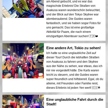
am Abend gebucht, und es war das
magischste Erlebnis! Die Straßen von
Asakusa waren wunderschön beleuchtet,
und der Blick auf den Tokyo Skytree war
atemberaubend. Die Guides waren
fantastisch, und sie haben sogar Fotos für
uns gemacht. Das ist eine großartige
Aktivität für Paare, die nach einem
einzigartigen Abenteuer suchen! 🇫🇷❤️
Eine andere Art, Tokio zu sehen!
Ich hatte so eine unglaubliche Zeit auf
dieser Tour! Durch die lebhaften Straßen
von Asakusa zu fahren und den Skytree
aus der Nähe zu sehen, war etwas, das ich
mir nie vorgestellt hätte. Die Karts waren
leicht zu steuern, und die Guides waren
super freundlich und hilfsbereit. Egal, ob du
alleine, mit Freunden oder Familie reist,
dieses Erlebnis ist jeden Yen wert! 🇪🇸🌟
Eine unglaubliche Fahrt durch die
Stadt!