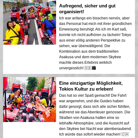
Aufregend, sicher und gut
organisiert!
Ich war anfangs ein bisschen nervös, aber
das Personal hat mich mit ihrer gründlichen
Einweisung beruhigt. Als ich im Kart saß,
konnte ich nicht aufhören zu lächeln! Tokyo
aus einer völlig anderen Perspektive zu
sehen, war überwältigend. Die
Kombination aus dem traditionellen
Asakusa und dem modernen Skytree
machte dieses Erlebnis wirklich
unvergesslich! 🇩🇪🏙️
Eine einzigartige Möglichkeit,
Tokios Kultur zu erleben!
Das hat so viel Spaß gemacht! Die Fahrt
war angenehm, und die Guides haben
dafür gesorgt, dass sich alle sicher fühlten,
während sie das Abenteuer genossen. Die
Straßen von Asakusa hatten eine so
lebhafte Atmosphäre, und die Aussicht auf
den Skytree bei Nacht war atemberaubend.
Ich würde das sofort wieder machen! 🇨🇦