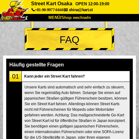
Street Kart Osaka
OPEN 12:00-19:00
📞+81-90-9977-6644
📧
shina@kart.st
MENÜ/Shop wechseln
START
FAQ
Über uns
Spezifikationen
Preise
Anfahrt
Bewertungen
FAQ
Unternehmen
Buchung
Häufig gestellte Fragen
Shop wechseln
01
Kann jeder ein Street Kart fahren?
Tokio Shinagawa
Tokio Akihabara#1
Unsere Karts sind automatisch und sehr einfach zu steuern,
wenn Sie regelmäßig Auto fahren. Solange Sie einen auf
Tokio Akihabara#2
Tokio Shibuya
japanischen Straßen gültigen Führerschein besitzen, können
Tokio Shibuya Annex
Tokio Bucht
Sie ein Street Kart fahren. Allerdings können Street Karts
nicht mit Führerscheinen für Mopeds oder Motorräder
Tokio Asakusa
Osaka
gefahren werden. Achtung: Das maßgeschneiderte Go-Kart
von Street Kart ist für öffentliche Straßen in Japan konzipiert.
Okinawa
Sie benötigen einen gültigen japanischen Führerschein,
einen internationalen Führerschein oder eine SOFA-Lizenz
für die US-Streitkräfte in Japan, oder Ihren eigenen