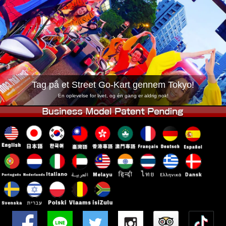
Virksomhed
Booking
Skift butik
Tokyo Shinagawa
Tokyo Akihabara#1
Tokyo Akihabara#2
Tokyo Shibuya
Tokyo Shibuya Annex
Tokyo Bay
Tag på et Street Go-Kart gennem Tokyo!
Tokyo Asakusa
Osaka
En oplevelse for livet, og én gang er aldrig nok!
Okinawa