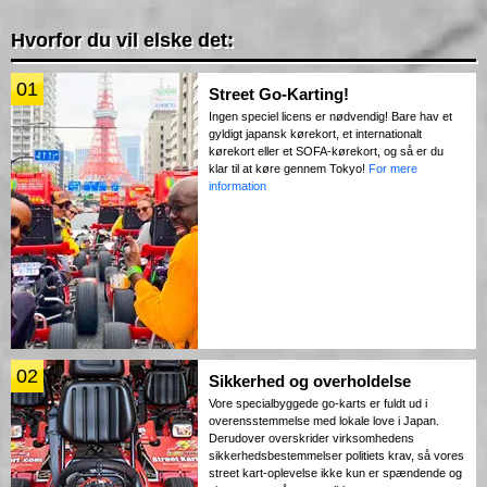
Hvorfor du vil elske det:
01
Street Go-Karting!
Ingen speciel licens er nødvendig! Bare hav et
gyldigt japansk kørekort, et internationalt
kørekort eller et SOFA-kørekort, og så er du
klar til at køre gennem Tokyo!
For mere
information
02
Sikkerhed og overholdelse
Vore specialbyggede go-karts er fuldt ud i
overensstemmelse med lokale love i Japan.
Derudover overskrider virksomhedens
sikkerhedsbestemmelser politiets krav, så vores
street kart-oplevelse ikke kun er spændende og