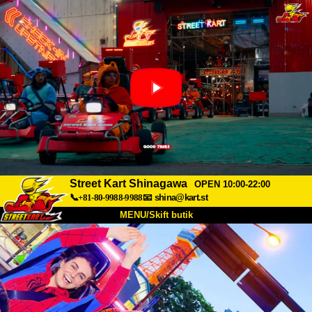
Street Kart Shinagawa
OPEN 10:00-22:00
📞+81-80-9988-9988
📧
shina@kart.st
MENU/Skift butik
TOP
Om
Specifikationer
Pris
Adgang
Stemme
FAQ