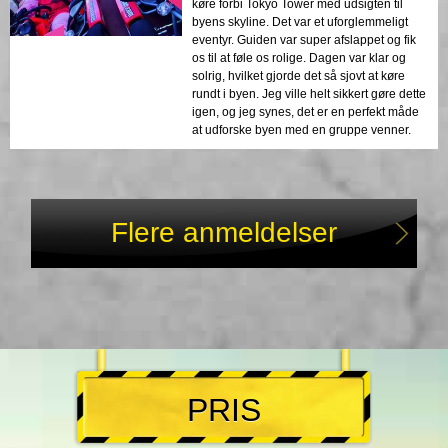
køre forbi Tokyo Tower med udsigten til
byens skyline. Det var et uforglemmeligt
eventyr. Guiden var super afslappet og fik
os til at føle os rolige. Dagen var klar og
solrig, hvilket gjorde det så sjovt at køre
rundt i byen. Jeg ville helt sikkert gøre dette
igen, og jeg synes, det er en perfekt måde
at udforske byen med en gruppe venner.
Flere anmeldelser
PRIS