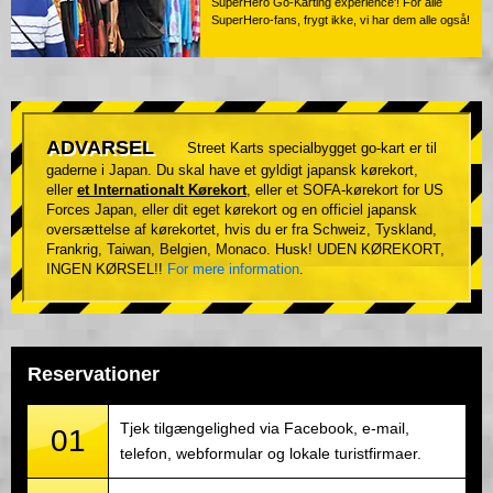
SuperHero Go-Karting experience'! For alle
SuperHero-fans, frygt ikke, vi har dem alle også!
ADVARSEL
Street Karts specialbygget go-kart er til
gaderne i Japan. Du skal have et gyldigt japansk kørekort,
eller
et Internationalt Kørekort
, eller et SOFA-kørekort for US
Forces Japan, eller dit eget kørekort og en officiel japansk
oversættelse af kørekortet, hvis du er fra Schweiz, Tyskland,
Frankrig, Taiwan, Belgien, Monaco. Husk! UDEN KØREKORT,
INGEN KØRSEL!!
For mere information
.
Reservationer
Tjek tilgængelighed via Facebook, e-mail,
01
telefon, webformular og lokale turistfirmaer.