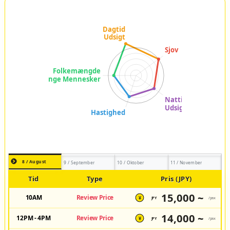
8 / August
9 / September
10 / Oktober
11 / November
Tid
Type
Pris (JPY)
15,000 ~
10AM
Review Price
JPY
/pax
¥
14,000 ~
12PM - 4PM
Review Price
JPY
/pax
¥