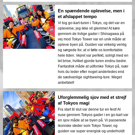
En spændende oplevelse, men i
et afslappet tempo
Vi tog go-kart-turen i Tokyo, og det var en
oplevelse, jeg ikke vil glemme! At køre
gennem de livlige gader i Shinagawa på
vej mod Tokyo Tower var en unik måde at
opleve byen på. Guiden var virkelig venlig
og sørgede for, at vi følte os komfortable
hele tiden. Vejret var perfekt, solrigt med en
let brise, hvilket gjorde turen endnu bedre.
Fantastisk måde at udforske Tokyo på, især
hvis du leder efter noget anderledes end
de sædvanlige sightseeing-ture. Meget
anbefalet!
Uforglemmelig sjov med et strejf
af Tokyos magi
Fra start til slut var denne tur en fest! At
suse gennem Tokyos gader i en go-kart var
en sjov måde at se byen på. Vi passerede
ikoniske steder som Tokyo Tower, og
guiden var super energisk og underholdt