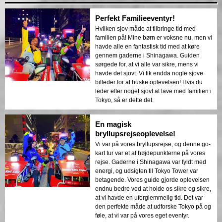
Perfekt Familieeventyr!
Hvilken sjov måde at tilbringe tid med
familien på! Mine børn er voksne nu, men vi
havde alle en fantastisk tid med at køre
gennem gaderne i Shinagawa. Guiden
sørgede for, at vi alle var sikre, mens vi
havde det sjovt. Vi fik endda nogle sjove
billeder for at huske oplevelsen! Hvis du
leder efter noget sjovt at lave med familien i
Tokyo, så er dette det.
En magisk
bryllupsrejseoplevelse!
Vi var på vores bryllupsrejse, og denne go-
kart tur var et af højdepunkterne på vores
rejse. Gaderne i Shinagawa var fyldt med
energi, og udsigten til Tokyo Tower var
betagende. Vores guide gjorde oplevelsen
endnu bedre ved at holde os sikre og sikre,
at vi havde en uforglemmelig tid. Det var
den perfekte måde at udforske Tokyo på og
føle, at vi var på vores eget eventyr.