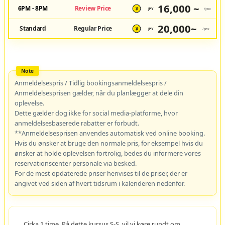
16,000 ~
6PM - 8PM
Review Price
JPY
/pax
¥
20,000~
Standard
Regular Price
JPY
/pax
¥
Anmeldelsespris / Tidlig bookingsanmeldelsespris /
Anmeldelsesprisen gælder, når du planlægger at dele din
oplevelse.
Dette gælder dog ikke for social media-platforme, hvor
anmeldelsesbaserede rabatter er forbudt.
**Anmeldelsesprisen anvendes automatisk ved online booking.
Hvis du ønsker at bruge den normale pris, for eksempel hvis du
ønsker at holde oplevelsen fortrolig, bedes du informere vores
reservationscenter personale via besked.
For de mest opdaterede priser henvises til de priser, der er
angivet ved siden af hvert tidsrum i kalenderen nedenfor.
Cirka 1 time. På dette kursus S-S, vil vi køre rundt om