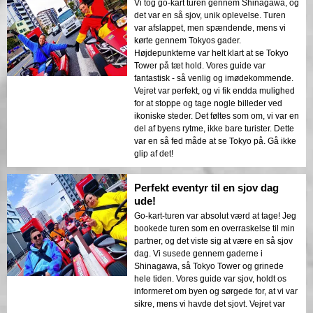
Vi tog go-kart turen gennem Shinagawa, og
det var en så sjov, unik oplevelse. Turen
var afslappet, men spændende, mens vi
kørte gennem Tokyos gader.
Højdepunkterne var helt klart at se Tokyo
Tower på tæt hold. Vores guide var
fantastisk - så venlig og imødekommende.
Vejret var perfekt, og vi fik endda mulighed
for at stoppe og tage nogle billeder ved
ikoniske steder. Det føltes som om, vi var en
del af byens rytme, ikke bare turister. Dette
var en så fed måde at se Tokyo på. Gå ikke
glip af det!
Perfekt eventyr til en sjov dag
ude!
Go-kart-turen var absolut værd at tage! Jeg
bookede turen som en overraskelse til min
partner, og det viste sig at være en så sjov
dag. Vi susede gennem gaderne i
Shinagawa, så Tokyo Tower og grinede
hele tiden. Vores guide var sjov, holdt os
informeret om byen og sørgede for, at vi var
sikre, mens vi havde det sjovt. Vejret var