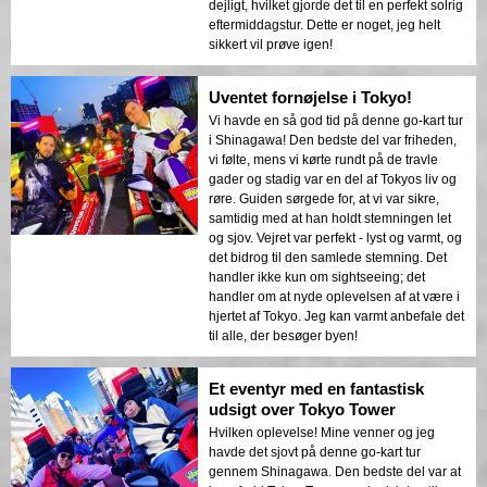
dejligt, hvilket gjorde det til en perfekt solrig
eftermiddagstur. Dette er noget, jeg helt
sikkert vil prøve igen!
Uventet fornøjelse i Tokyo!
Vi havde en så god tid på denne go-kart tur
i Shinagawa! Den bedste del var friheden,
vi følte, mens vi kørte rundt på de travle
gader og stadig var en del af Tokyos liv og
røre. Guiden sørgede for, at vi var sikre,
samtidig med at han holdt stemningen let
og sjov. Vejret var perfekt - lyst og varmt, og
det bidrog til den samlede stemning. Det
handler ikke kun om sightseeing; det
handler om at nyde oplevelsen af at være i
hjertet af Tokyo. Jeg kan varmt anbefale det
til alle, der besøger byen!
Et eventyr med en fantastisk
udsigt over Tokyo Tower
Hvilken oplevelse! Mine venner og jeg
havde det sjovt på denne go-kart tur
gennem Shinagawa. Den bedste del var at