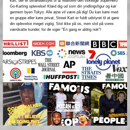
kart, der er skræddersyet til at realisere den virkelige SuperHero
Go-Karting oplevelse! Klæd dig ud som din yndlingsfigur og kør
gennem byen Tokyo. Alle øjne vil være på dig! Du kan køre med
en gruppe eller køre privat, Street Kart er fuldt udstyret til at gøre
din oplevelse meget vigtig. Stol ikke på os, men stol på vores
værdsatte kunder, for de siger "En gang er aldrig nok"!