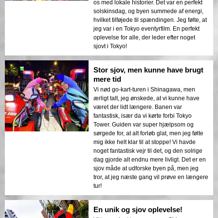
os med lokale historier. Det var en perfekt
solskinsdag, og byen summede af energi,
hvilket tilføjede til spændingen. Jeg følte, at
jeg var i en Tokyo eventyrfilm. En perfekt
oplevelse for alle, der leder efter noget
sjovt i Tokyo!
Stor sjov, men kunne have brugt
mere tid
Vi nød go-kart-turen i Shinagawa, men
ærligt talt, jeg ønskede, at vi kunne have
været der lidt længere. Banen var
fantastisk, især da vi kørte forbi Tokyo
Tower. Guiden var super hjælpsom og
sørgede for, at alt forløb glat, men jeg følte
mig ikke helt klar til at stoppe! Vi havde
noget fantastisk vejr til det, og den solrige
dag gjorde alt endnu mere livligt. Det er en
sjov måde at udforske byen på, men jeg
tror, at jeg næste gang vil prøve en længere
tur!
En unik og sjov oplevelse!