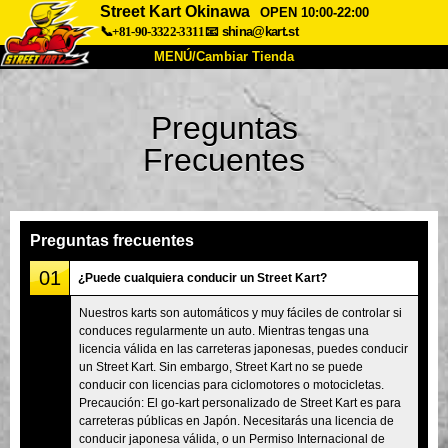
Street Kart Okinawa
OPEN 10:00-22:00
📞+81-90-3322-3311
📧
shina@kart.st
MENÚ/Cambiar Tienda
INICIO
Preguntas
Acerca de
Especificaciones
Precios
Frecuentes
Acceso
Testimonios
Preguntas Frecuentes
Empresa
Reservas
Cambiar Tienda
Preguntas frecuentes
Tokyo Shinagawa
Tokyo Akihabara#1
01
¿Puede cualquiera conducir un Street Kart?
Tokyo Akihabara#2
Tokyo Shibuya
Nuestros karts son automáticos y muy fáciles de controlar si
conduces regularmente un auto. Mientras tengas una
Tokyo Shibuya Annex
Tokyo Bay
licencia válida en las carreteras japonesas, puedes conducir
un Street Kart. Sin embargo, Street Kart no se puede
Tokyo Asakusa
Osaka
conducir con licencias para ciclomotores o motocicletas.
Okinawa
Precaución: El go-kart personalizado de Street Kart es para
carreteras públicas en Japón. Necesitarás una licencia de
conducir japonesa válida, o un Permiso Internacional de