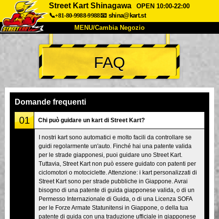
Street Kart Shinagawa
OPEN 10:00-22:00
📞+81-80-9988-9988
📧
shina@kart.st
MENU/Cambia Negozio
INIZIO
FAQ
Chi Siamo
Specifiche
Prezzo
Accesso
Recensioni
FAQ
Azienda
Prenotazioni
Domande frequenti
Cambia Negozio
01
Chi può guidare un kart di Street Kart?
Tokyo Shinagawa
Tokyo Akihabara#1
I nostri kart sono automatici e molto facili da controllare se
guidi regolarmente un'auto. Finché hai una patente valida
Tokyo Akihabara#2
Tokyo Shibuya
per le strade giapponesi, puoi guidare uno Street Kart.
Tokyo Shibuya Annex
Tokyo Bay
Tuttavia, Street Kart non può essere guidato con patenti per
ciclomotori o motociclette. Attenzione: i kart personalizzati di
Tokyo Asakusa
Osaka
Street Kart sono per strade pubbliche in Giappone. Avrai
bisogno di una patente di guida giapponese valida, o di un
Okinawa
Permesso Internazionale di Guida, o di una Licenza SOFA
per le Forze Armate Statunitensi in Giappone, o della tua
patente di guida con una traduzione ufficiale in giapponese