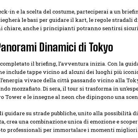
eck-in e la scelta del costume, parteciperai a un briefi
iegherà le basi per guidare il kart, le regole stradali 
i chiare, anche i principianti potranno sentirsi sicuri
 Panorami Dinamici di Tokyo
completato il briefing, l’avventura inizia. Con la gui
che include tappe vicino ad alcuni dei luoghi più iconic
’energia vivace della città passando vicino alla Toky
ondo mozzafiato. Di sera, il tour si trasforma in un’es
o Tower e le insegne al neon che dipingono una scen
 di guidare su strade pubbliche, unito alla possibilità
a, crea una combinazione unica di emozione e scoperta.
oto professionali per immortalare i momenti migliori 