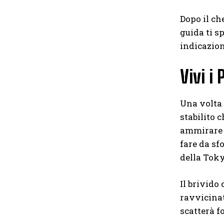
Dopo il ch
guida ti sp
indicazion
Vivi i
Una volta 
stabilito 
ammirare l
fare da sf
della Toky
Il brivido
ravvicinat
scatterà f