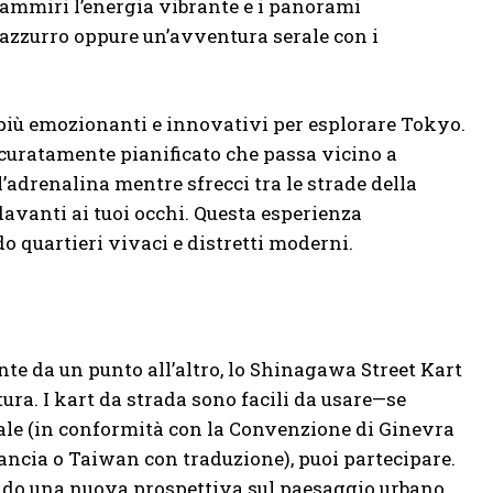
ammiri l’energia vibrante e i panorami
lo azzurro oppure un’avventura serale con i
più emozionanti e innovativi per esplorare Tokyo.
curatamente pianificato che passa vicino a
drenalina mentre sfrecci tra le strade della
e davanti ai tuoi occhi. Questa esperienza
 quartieri vivaci e distretti moderni.
te da un punto all’altro, lo Shinagawa Street Kart
ura. I kart da strada sono facili da usare—se
ale (in conformità con la Convenzione di Ginevra
ancia o Taiwan con traduzione), puoi partecipare.
frendo una nuova prospettiva sul paesaggio urbano