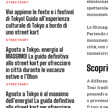
emozionant
STREETKART
spettacola
Vivi appieno le feste e i festival
monumenti 
di Tokyo! Guida all’esperienza
culturale di Tokyo a bordo di
Lo Shinaga
uno street kart
Partendo d
monumenti 
STREETKART
città, con
Agosto a Tokyo: energia al
immersiva 
MASSIMO! La guida definitiva
allo street kart per sfrecciare
Scopr
in città durante le vacanze
estive e l’Obon
A differen
STREETKART
Tour trasf
Agosto a Tokyo è al massimo
possiedi u
dell’energia! La guida definitiva
o provenie
allo street kart per sfrecciare
Il tour è 