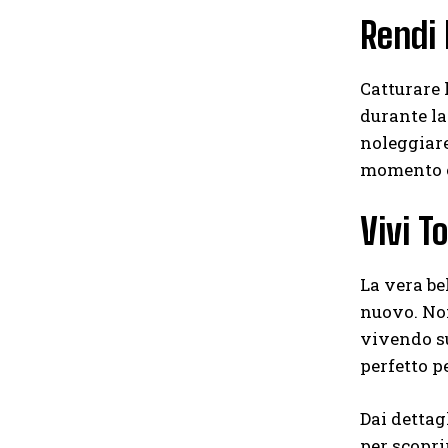
Rendi 
Catturare 
durante la 
noleggiare
momento 
Vivi T
La vera be
nuovo. Non
vivendo su
perfetto p
Dai dettag
per scopri