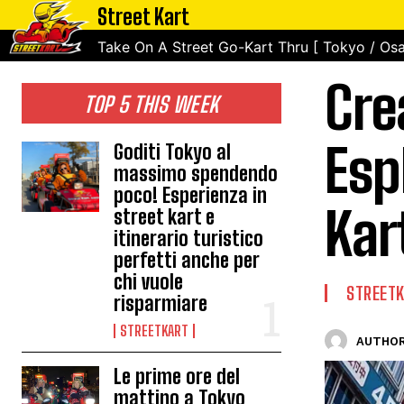
Street Kart
Take On A Street Go-Kart Thru [ Tokyo / Osa
Cre
TOP 5 THIS WEEK
Esp
Goditi Tokyo al
massimo spendendo
poco! Esperienza in
Kar
street kart e
itinerario turistico
perfetti anche per
chi vuole
STREET
risparmiare
STREETKART
AUTHOR
Le prime ore del
mattino a Tokyo