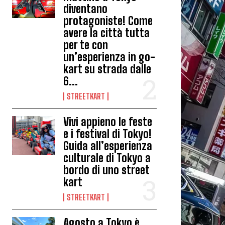
diventano
protagoniste! Come
avere la città tutta
per te con
un’esperienza in go-
kart su strada dalle
6...
STREETKART
Vivi appieno le feste
e i festival di Tokyo!
Guida all’esperienza
culturale di Tokyo a
bordo di uno street
kart
STREETKART
Agosto a Tokyo è