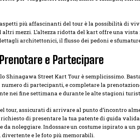
spetti più affascinanti del tour è la possibilità di vive
d altri mezzi. L’altezza ridotta del kart offre una vis
dettagli architettonici, il flusso dei pedoni e sfumatur
Prenotare e Partecipare
lo Shinagawa Street Kart Tour è semplicissimo. Basta vi
 il numero di partecipanti, e completare la prenotazio
te nei fine settimana e durante le alte stagioni turis
del tour, assicurati di arrivare al punto d’incontro al
à richiesto di presentare la tua patente di guida valida
 da noleggiare. Indossare un costume ispirato a un p
 divertente e le foto più memorabili.