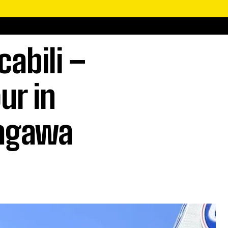
cabili –
ur in
nagawa