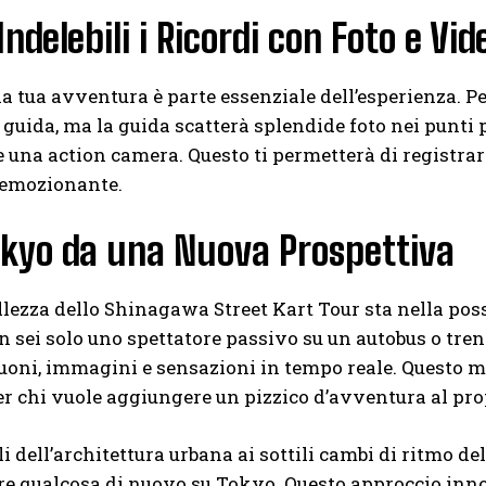
Indelebili i Ricordi con Foto e Vid
la tua avventura è parte essenziale dell’esperienza. P
guida, ma la guida scatterà splendide foto nei punti pre
 una action camera. Questo ti permetterà di registrar
emozionante.
okyo da una Nuova Prospettiva
llezza dello Shinagawa Street Kart Tour sta nella po
 sei solo uno spettatore passivo su un autobus o treno;
oni, immagini e sensazioni in tempo reale. Questo m
er chi vuole aggiungere un pizzico d’avventura al pro
li dell’architettura urbana ai sottili cambi di ritmo d
re qualcosa di nuovo su Tokyo. Questo approccio inn