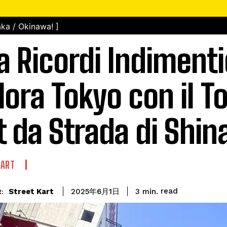
ka / Okinawa! ]
a Ricordi Indimenti
lora Tokyo con il To
t da Strada di Shi
KART
read
Street Kart
3
min.
2025年6月1日
: