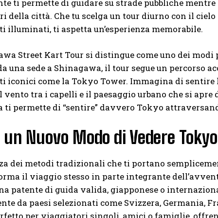
e ti permette di guidare su strade pubbliche mentre 
ri della città. Che tu scelga un tour diurno con il cie
illuminati, ti aspetta un’esperienza memorabile.
wa Street Kart Tour si distingue come uno dei modi 
a una sede a Shinagawa, il tour segue un percorso ac
iconici come la Tokyo Tower. Immagina di sentire l’a
 il vento tra i capelli e il paesaggio urbano che si apr
ti permette di “sentire” davvero Tokyo attraversando
i un Nuovo Modo di Vedere Tokyo
za dei metodi tradizionali che ti portano semplicemen
orma il viaggio stesso in parte integrante dell’avvent
na patente di guida valida, giapponese o internazion
nte da paesi selezionati come Svizzera, Germania, Fr
perfetto per viaggiatori singoli, amici o famiglie, of