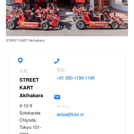
STREET KART Akihabara
電話:
住所:
+81 080-1199-1199
STREET
KART
Akihabara
4-12-9
メール:
Sotokanda
akiba@kart.st
Chiyoda,
Tokyo 101-