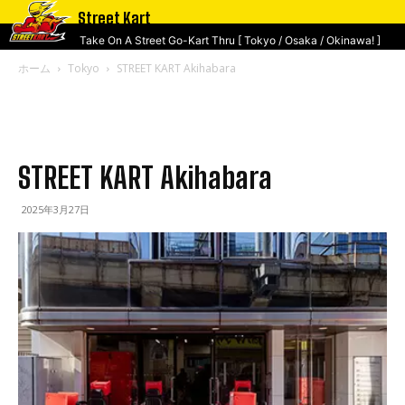
Street Kart
Take On A Street Go-Kart Thru [ Tokyo / Osaka / Okinawa! ]
ホーム
Tokyo
STREET KART Akihabara
STREET KART Akihabara
2025年3月27日