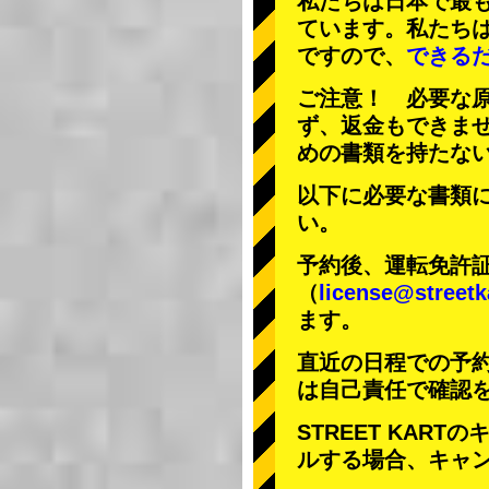
私たちは日本で最
ています。私たち
ですので、
できる
ご注意！ 必要な
ず、返金もできま
めの書類を持たな
以下に必要な書類
い。
予約後、運転免許
（
license@streetk
ます。
直近の日程での予
は自己責任で確認
STREET KAR
ルする場合、キャ