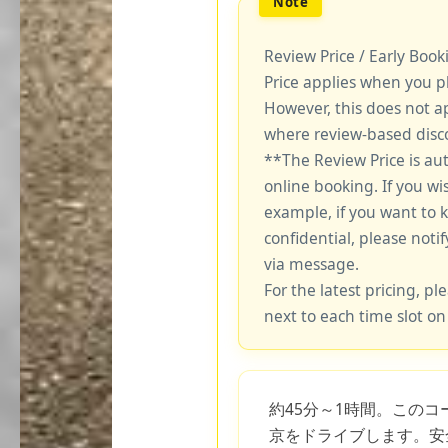
Review Price / Early Boo
Price applies when you p
However, this does not a
where review-based disco
**The Review Price is au
online booking. If you wi
example, if you want to 
confidential, please notif
via message.
For the latest pricing, ple
next to each time slot on
約45分～1時間。このコー
京をドライブします。安