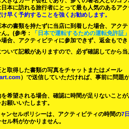
も大きなカート会社であり、
多くの著名人
とのコラ
は日本に訪れる旅行者にとって
最も人気のあるアク
だけ早く予約することを強くお勧めします。
原本の書類を持たずに当店に到着した場合、アクテ
せん。
(参考：
「日本で運転するための運転免許証
い場合、アクティビティに参加できず、返金もでき
について記載がありますので、必ず確認してから当
証と取得した書類の写真をチャットまたはメール
art.com
）で送信していただければ、事前に問題
約を希望される場合、確認に時間が足りないことが
をお願いいたします。
Tのキャンセルポリシーは、アクティビティの時間の
7
ンセル料がかかりません。