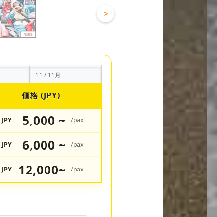
>
11 / 11月
価格 (JPY)
5,000 ~
JPY
/pax
6,000 ~
JPY
/pax
12,000~
JPY
/pax