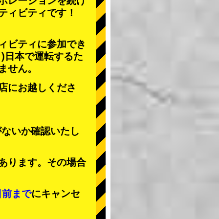
ボレーションを続け
ティビティ
です！
ィビティに参加でき
」
)日本で運転するた
ません。
店にお越しくださ
がないか確認いたし
あります。その場合
日前まで
にキャンセ