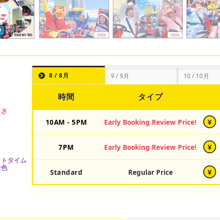
8 / 8月
9 / 9月
10 / 10月
時間
タイプ
10AM - 5PM
Early Booking Review Price!
¥
7PM
Early Booking Review Price!
¥
Standard
Regular Price
¥