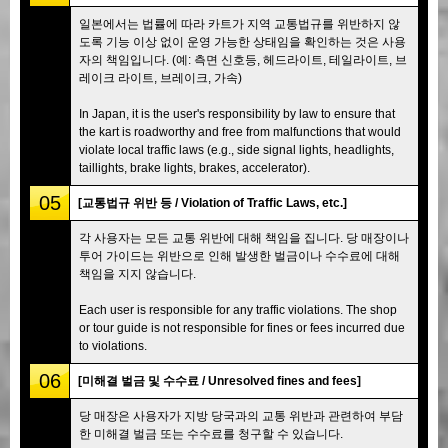
일본에서는 법률에 따라 카트가 지역 교통법규를 위반하지 않
도록 기능 이상 없이 운영 가능한 상태임을 확인하는 것은 사용
자의 책임입니다. (예: 측면 신호등, 헤드라이트, 테일라이트, 브
레이크 라이트, 브레이크, 가속)
In Japan, it is the user's responsibility by law to ensure that
the kart is roadworthy and free from malfunctions that would
violate local traffic laws (e.g., side signal lights, headlights,
taillights, brake lights, brakes, accelerator).
05
[교통법규 위반 등 / Violation of Traffic Laws, etc.]
각 사용자는 모든 교통 위반에 대해 책임을 집니다. 당 매장이나
투어 가이드는 위반으로 인해 발생한 벌금이나 수수료에 대해
책임을 지지 않습니다.
Each user is responsible for any traffic violations. The shop
or tour guide is not responsible for fines or fees incurred due
to violations.
06
[미해결 벌금 및 수수료 / Unresolved fines and fees]
당 매장은 사용자가 지방 당국과의 교통 위반과 관련하여 부담
한 미해결 벌금 또는 수수료를 청구할 수 있습니다.