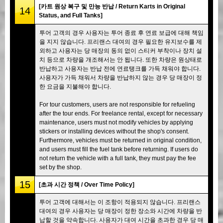
[카트 원상 복구 및 만능 반납 / Return Karts in Original
14
Status, and Full Tanks]
투어 고객의 경우 사용자는 투어 종료 후 연료 보급에 대해 책임
을 지지 않습니다. 프리랜스 대여의 경우 필요한 유지보수를 제
외하고 사용자는 당 매장의 동의 없이 스티커 부착이나 장치 설
치 등으로 차량을 개조해서는 안 됩니다. 또한 차량은 원상태로
반납하고 사용자는 반납 전에 연료탱크를 가득 채워야 합니다.
사용자가 가득 채워서 차량을 반납하지 않는 경우 당 매장이 정
한 요금을 지불해야 합니다.
For tour customers, users are not responsible for refueling
after the tour ends. For freelance rental, except for necessary
maintenance, users must not modify vehicles by applying
stickers or installing devices without the shop's consent.
Furthermore, vehicles must be returned in original condition,
and users must fill the fuel tank before returning. If users do
not return the vehicle with a full tank, they must pay the fee
set by the shop.
15
[초과 시간 정책 / Over Time Policy]
투어 고객에 대해서는 이 조항이 적용되지 않습니다. 프리랜스
대여의 경우 사용자는 당 매장이 정한 장소와 시간에 차량을 반
납할 것을 약속합니다. 사용자가 대여 시간을 초과한 경우 당 매