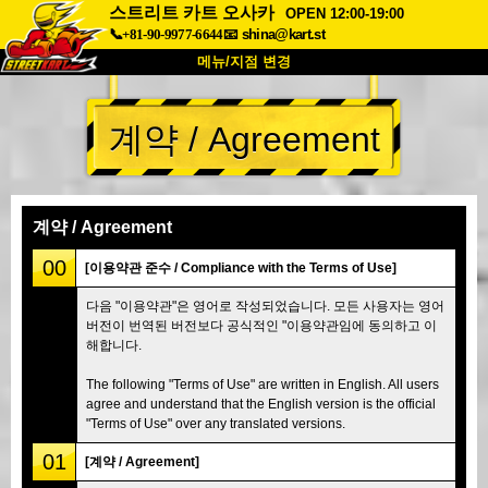
스트리트 카트 오사카
OPEN 12:00-19:00
📞+81-90-9977-6644
📧
shina@kart.st
메뉴/지점 변경
최상단
계약 / Agreement
소개
사양
가격
접근성
고객 리뷰
자주 묻는 질문
회사 정보
예약
계약 / Agreement
지점 변경
00
[이용약관 준수 / Compliance with the Terms of Use]
도쿄 시나가와 #1
도쿄 아키하바라#1
다음 "이용약관"은 영어로 작성되었습니다. 모든 사용자는 영어
버전이 번역된 버전보다 공식적인 "이용약관임에 동의하고 이
도쿄 아키하바라#2
도쿄 시부야
해합니다.
도쿄 시부야 애넥스
도쿄 베이
The following "Terms of Use" are written in English. All users
도쿄 아사쿠사
오사카
agree and understand that the English version is the official
"Terms of Use" over any translated versions.
오키나와
01
[계약 / Agreement]