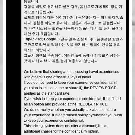
용됩니다.
경험을 비밀로 유지하고 싶은 경우, 옵션으로 제공되며 정상 가
격으로 제공됩니다.
실제로 경험에 대해 이야기하거나 공유했는지는 확인하지 않습
니다. 경험을 비밀로 유지하고 싶은지 여부만으로 결정됩니다.
이 가격 시스템은 할인을 제공하지 않습니다. 비밀 유지 옵션에
대한 추가 요금입니다.
TripAdvisor, Google과 같은 일부 소셜 미디어 플랫폼은 할인과
교환으로 리뷰를 작성하는 것을 금지하는 정책이 있음을 유의
하시기 바랍니다.
그들의 정책을 존중하여, 이러한 플랫폼에서 리뷰를 작성하는
것에 대해 리뷰 가격을 절대 적용하지 않습니다.
We believe that sharing and discussing travel experiences
with others is one of the true joys of travel.
If you do not need to keep your experience confidential (if
you plan to tell someone or share it), the REVIEW PRICE
applies as the standard rate.
If you wish to keep your experience confidential, it is offered
as an option and provided at the REGULAR PRICE.
We do not verify whether you actually talk about or share
your experience. It is determined solely by whether you wish
to keep your experience confidential.
This pricing system does not offer a discount; it is an
additional charge for the confidentiality option.