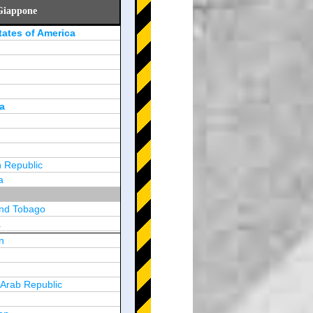
 Giappone
tates of America
a
 Republic
a
and Tobago
a
n
y
 Arab Republic
n