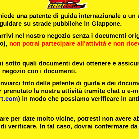
chiede una patente di guida internazionale o un
 guidare su strade pubbliche in Giappone.
ivi nel nostro negozio senza i documenti origi
to),
non potrai partecipare all'attività
e
non rice
ui sotto quali documenti devi ottenere e assicur
o negozio con i documenti.
inviarci foto della patente di guida e dei docum
 prenotato la nostra attività tramite chat o e-m
rt.com
) in modo che possiamo verificare in ant
are per date molto vicine, potresti non avere 
di verificare. In tal caso, dovrai confermare da