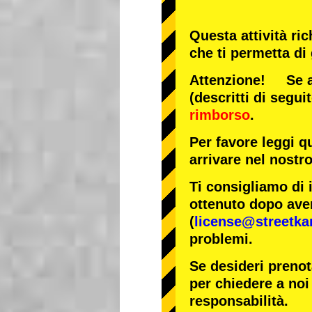
Questa attività ri
che ti permetta di
Attenzione! Se arr
(descritti di segui
rimborso
.
Per favore leggi q
arrivare nel nostr
Ti consigliamo di 
ottenuto dopo aver
(
license@streetka
problemi.
Se desideri prenot
per chiedere a noi 
responsabilità.