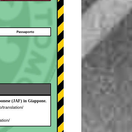
Passaporto
pponese (JAF) in Giappone.
p/translation/
.
ation/