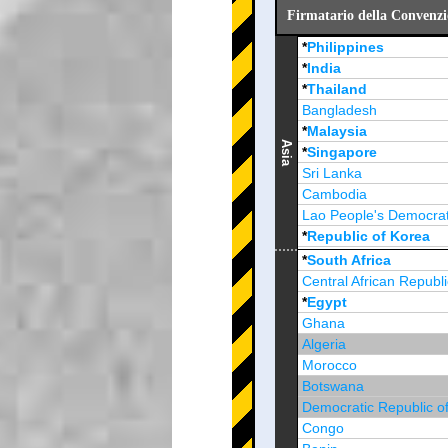
Firmatario della Convenzio
*
Philippines
*
India
*
Thailand
Bangladesh
*
Malaysia
Asia
*
Singapore
Sri Lanka
Cambodia
Lao People's Democrat
*
Republic of Korea
Brunei Darussalam
*
South Africa
Central African Republi
*
Egypt
Ghana
Algeria
Morocco
Botswana
Democratic Republic o
Congo