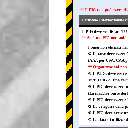
** Il PIG non può essere ri
Permesso Internazionale d
Il PIG deve soddisfare TU
** Se il tuo PIG non sod
I paesi non elencati ne
① Il paese deve essere
(AAA per USA, CAA pe
** Organizzazioni non 
② Il P.I.G. deve essere 
Tutti i PIG di tipo car
③ Il PIG deve esser
(La maggior parte dei P
④ Il PIG deve essere ri
⑤ La categoria della pa
⑥ Il PIG deve avere un 
⑦ La data di utilizzo d