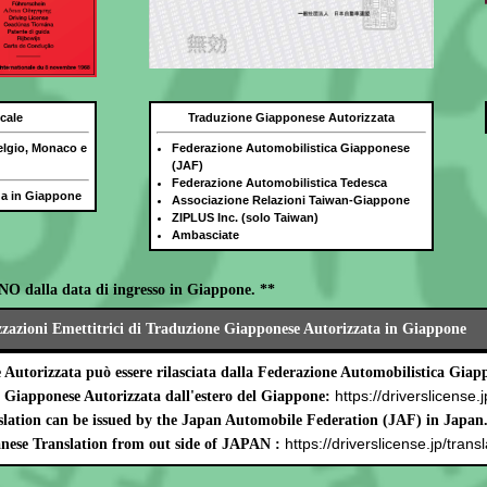
cale
Traduzione Giapponese Autorizzata
elgio, Monaco e
Federazione Automobilistica Giapponese
(JAF)
Federazione Automobilistica Tedesca
ida in Giappone
Associazione Relazioni Taiwan-Giappone
ZIPLUS Inc. (solo Taiwan)
Ambasciate
NO dalla data di ingresso in Giappone. **
zzazioni Emettitrici di Traduzione Giapponese Autorizzata in Giappone
Autorizzata può essere rilasciata dalla Federazione Automobilistica Gia
https://driverslicense.j
e Giapponese Autorizzata dall'estero del Giappone:
lation can be issued by the Japan Automobile Federation (JAF) in Japan
https://driverslicense.jp/transl
nese Translation from out side of JAPAN :