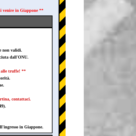
di venire in Giappone **
e non validi.
sciuta dall'ONU.
lle truffe! **
orità.
ne.
rtina, contattaci.
49).
ll'ingresso in Giappone.