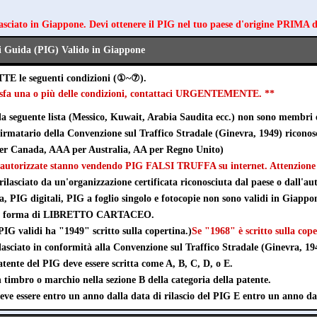
lasciato in Giappone. Devi ottenere il PIG nel tuo paese d'origine PRIMA 
i Guida (PIG) Valido in Giappone
TTE le seguenti condizioni (①~⑦).
disfa una o più delle condizioni, contattaci URGENTEMENTE. **
lla seguente lista (Messico, Kuwait, Arabia Saudita ecc.) non sono membri 
 firmatario della Convenzione sul Traffico Stradale (Ginevra, 1949) ricono
r Canada, AAA per Australia, AA per Regno Unito)
autorizzate stanno vendendo PIG FALSI TRUFFA su internet. Attenzione a
rilasciato da un'organizzazione certificata riconosciuta dal paese o dall'aut
ta, PIG digitali, PIG a foglio singolo e fotocopie non sono validi in Giappo
e in forma di LIBRETTO CARTACEO.
IG validi ha "1949" scritto sulla copertina.)
Se "1968" è scritto sulla cope
lasciato in conformità alla Convenzione sul Traffico Stradale (Ginevra, 19
tente del PIG deve essere scritta come A, B, C, D, o E.
timbro o marchio nella sezione B della categoria della patente.
eve essere entro un anno dalla data di rilascio del PIG E entro un anno da