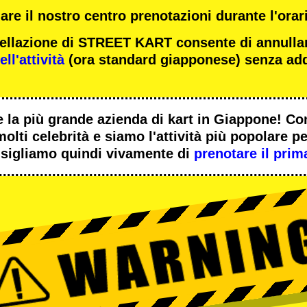
re il nostro centro prenotazioni durante l'orari
ncellazione di STREET KART consente di annulla
ll'attività
(ora standard giapponese) senza add
 la
più grande azienda di kart
in Giappone! Co
molti celebrità
e siamo l'
attività più popolare
per
sigliamo quindi vivamente di
prenotare il prim