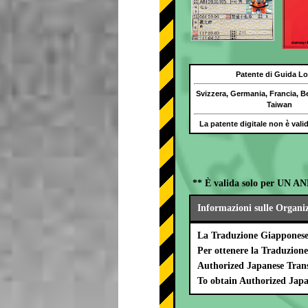
Patente di Guida Lo
Svizzera, Germania, Francia, B
Taiwan
La patente digitale non è val
** È valida solo per UN AN
Informazioni sulle Organi
La Traduzione Giapponese 
Per ottenere la Traduzion
Authorized Japanese Trans
To obtain Authorized Japa