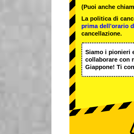
(Puoi anche chiama
La politica di ca
prima dell'orario de
cancellazione.
Siamo i
pionieri
e
collaborare con
Giappone! Ti con