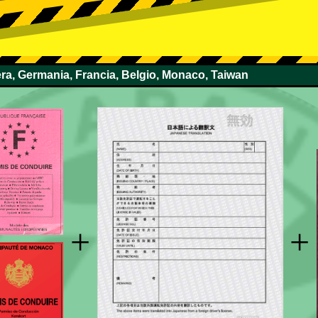
zera, Germania, Francia, Belgio, Monaco, Taiwan
+
+