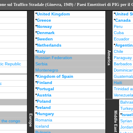
ne sul Traffico Stradale (Ginevra, 1949) / Paesi Emettitori di PIG per il
*
United Kingdom
*
United S
*
Greece
*
Canada
*
Norway
Peru
*
Denmark
Cuba
*
Sweden
Ecuador
*
Netherlands
*
Argentin
*
Italy
Chile
America
Russian Federation
Paraguay
ic Republic
Serbia
Barbados
Montenegro
Dominican
*
Kingdom of Spain
Guatemal
*
Finland
Haiti
c
*
Portugal
Trinidad 
*
Austria
Venezuel
*
Poland
Jamaica
Bahrai
*
Ireland
Turke
Middle East
*
Hungary
*
Israel
Europe
Romania
f the congo
Syrian
Iceland
Jorda
Bulgaria