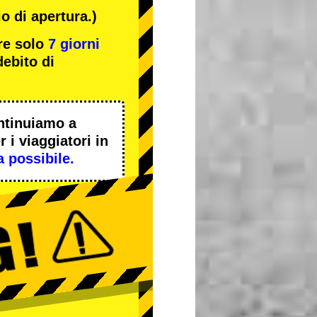
o di apertura.)
re solo
7 giorni
ebito di
ntinuiamo a
 i viaggiatori in
a possibile.