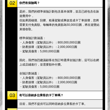
02
你們有保險嗎？
是的，我們的標準保險計劃包含基本保障，並且已經包含在旅
遊費用中，
但如果因碰撞、刮擦、粗暴駕駛或事故造成卡丁車損壞，您將
需要支付免責額。每輛車的免責額為50,000日圓，將在遊覽結
束後收取。
標準保險計劃涵蓋：
・人身傷害（駕駛員以外）：800,000,000日圓
・財產損壞（駕駛員以外）：2,000,000日圓
・駕駛員傷害：5,000,000日圓
因此，我們強烈建議顧客在預訂時選擇全險計劃，這可以在網
上或店鋪進行，並需要額外付費。
全險計劃涵蓋：
・人身傷害（駕駛員以外）：800,000,000日圓
・財產損壞（駕駛員以外）：2,000,000日圓
・駕駛員傷害：5,000,000日圓
03
有可以容納多位乘客的卡丁車嗎？
目前，我們不提供可以同時容納多位乘客的卡丁車。