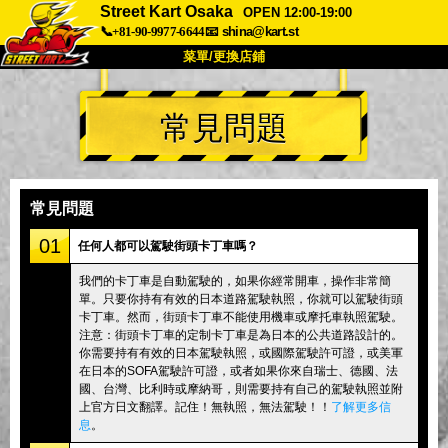
Street Kart Osaka
OPEN 12:00-19:00
📞+81-90-9977-6644
📧
shina@kart.st
菜單/更換店鋪
首頁
常見問題
關於
規格
價格
交通方式
顧客聲音
常見問題
公司
預訂
常見問題
更換店鋪
01
任何人都可以駕駛街頭卡丁車嗎？
東京品川 #1
東京秋葉原#1
我們的卡丁車是自動駕駛的，如果你經常開車，操作非常簡
單。只要你持有有效的日本道路駕駛執照，你就可以駕駛街頭
東京秋葉原#2
東京澀谷
卡丁車。然而，街頭卡丁車不能使用機車或摩托車執照駕駛。
東京澀谷附屬
東京灣
注意：街頭卡丁車的定制卡丁車是為日本的公共道路設計的。
你需要持有有效的日本駕駛執照，或國際駕駛許可證，或美軍
東京淺草
大阪
在日本的SOFA駕駛許可證，或者如果你來自瑞士、德國、法
國、台灣、比利時或摩納哥，則需要持有自己的駕駛執照並附
沖繩
上官方日文翻譯。記住！無執照，無法駕駛！！
了解更多信
息
。