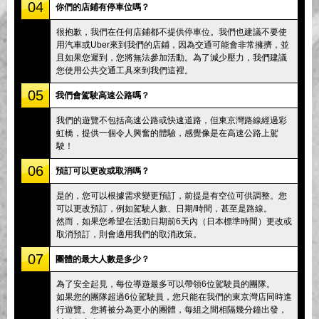
04
你們的店鋪有停車位嗎？
很抱歉，我們在任何店鋪都不提供停車位。我們也建議不要使
用汽車或Uber來到我們的店鋪，因為交通可能會非常擁擠，並
且如果您遲到，您將無法參加活動。為了減少壓力，我們建議
您使用公共交通工具來到我們這裡。
05
我們會駕駛高速公路嗎？
我們的遊覽不包括高速公路或快速道路，但東京灣路線經過彩
虹橋，提供一個令人興奮的體驗，感覺像是在高速公路上駕
駛！
06
預訂可以更改或取消嗎？
是的，您可以根據需求變更預訂，前提是有空位可供調整。您
可以更改預訂，例如駕駛人數、日期/時間，甚至是路線。
然而，如果您希望在活動日期前6天內（日本標準時間）更改或
取消預訂，則會適用我們的取消政策。
07
團體的最大人數是多少？
為了安全起見，每位導遊最多可以帶領6位駕駛員的團隊。
如果您的團隊超過6位駕駛員，您只能在我們的東京灣店同時進
行遊覽。您將被分為更小的團體，每組之間相隔幾分鐘出發，