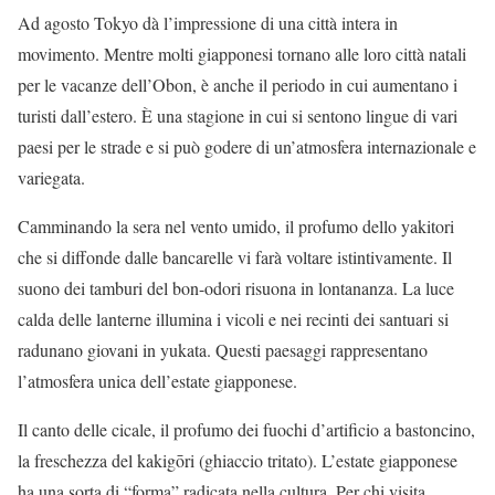
Ad agosto Tokyo dà l’impressione di una città intera in
movimento. Mentre molti giapponesi tornano alle loro città natali
per le vacanze dell’Obon, è anche il periodo in cui aumentano i
turisti dall’estero. È una stagione in cui si sentono lingue di vari
paesi per le strade e si può godere di un’atmosfera internazionale e
variegata.
Camminando la sera nel vento umido, il profumo dello yakitori
che si diffonde dalle bancarelle vi farà voltare istintivamente. Il
suono dei tamburi del bon-odori risuona in lontananza. La luce
calda delle lanterne illumina i vicoli e nei recinti dei santuari si
radunano giovani in yukata. Questi paesaggi rappresentano
l’atmosfera unica dell’estate giapponese.
Il canto delle cicale, il profumo dei fuochi d’artificio a bastoncino,
la freschezza del kakigōri (ghiaccio tritato). L’estate giapponese
ha una sorta di “forma” radicata nella cultura. Per chi visita