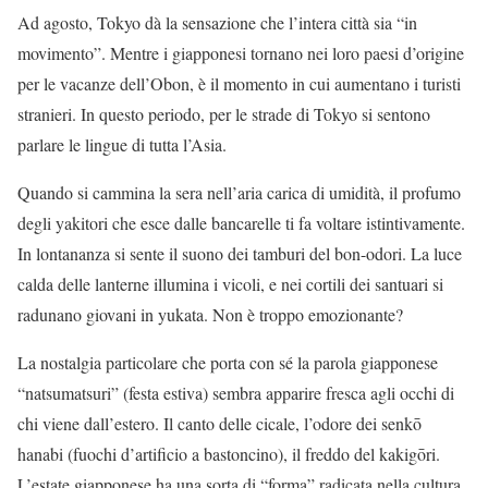
Ad agosto, Tokyo dà la sensazione che l’intera città sia “in
movimento”. Mentre i giapponesi tornano nei loro paesi d’origine
per le vacanze dell’Obon, è il momento in cui aumentano i turisti
stranieri. In questo periodo, per le strade di Tokyo si sentono
parlare le lingue di tutta l’Asia.
Quando si cammina la sera nell’aria carica di umidità, il profumo
degli yakitori che esce dalle bancarelle ti fa voltare istintivamente.
In lontananza si sente il suono dei tamburi del bon-odori. La luce
calda delle lanterne illumina i vicoli, e nei cortili dei santuari si
radunano giovani in yukata. Non è troppo emozionante?
La nostalgia particolare che porta con sé la parola giapponese
“natsumatsuri” (festa estiva) sembra apparire fresca agli occhi di
chi viene dall’estero. Il canto delle cicale, l’odore dei senkō
hanabi (fuochi d’artificio a bastoncino), il freddo del kakigōri.
L’estate giapponese ha una sorta di “forma” radicata nella cultura.