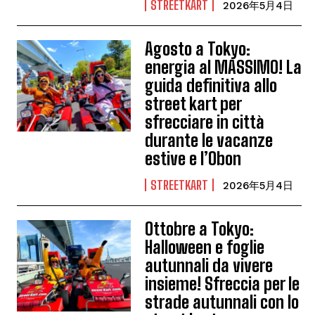
STREETKART
2026年5月4日
Agosto a Tokyo:
energia al MASSIMO! La
guida definitiva allo
street kart per
sfrecciare in città
durante le vacanze
estive e l’Obon
STREETKART
2026年5月4日
Ottobre a Tokyo:
Halloween e foglie
autunnali da vivere
insieme! Sfreccia per le
strade autunnali con lo