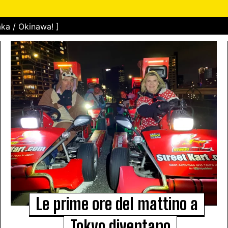
ka / Okinawa! ]
Le prime ore del mattino a
Tokyo diventano