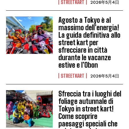
STREETKART
2026年5月4日
Agosto a Tokyo è al
massimo dell’energia!
La guida definitiva allo
street kart per
sfrecciare in città
durante le vacanze
estive e l’Obon
STREETKART
2026年5月4日
Sfreccia tra i luoghi del
foliage autunnale di
Tokyo in street kart!
Come scoprire
paesaggi speciali che