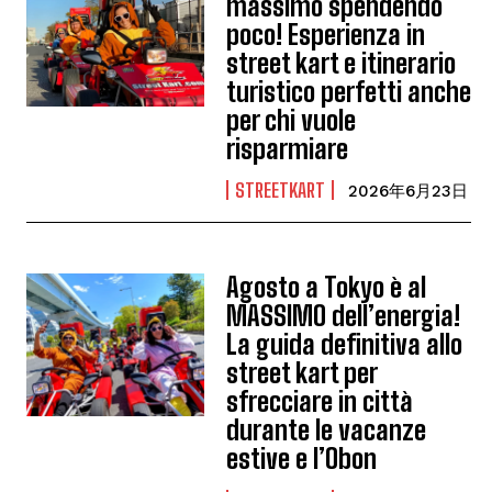
massimo spendendo
poco! Esperienza in
street kart e itinerario
turistico perfetti anche
per chi vuole
risparmiare
STREETKART
2026年6月23日
Agosto a Tokyo è al
MASSIMO dell’energia!
La guida definitiva allo
street kart per
sfrecciare in città
durante le vacanze
estive e l’Obon