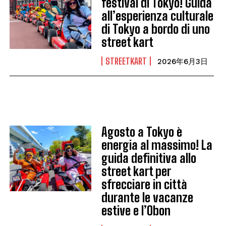
festival di Tokyo! Guida
all’esperienza culturale
di Tokyo a bordo di uno
street kart
STREETKART
2026年6月3日
Agosto a Tokyo è
energia al massimo! La
guida definitiva allo
street kart per
sfrecciare in città
durante le vacanze
estive e l’Obon