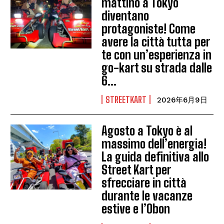
mattino a Tokyo
diventano
protagoniste! Come
avere la città tutta per
te con un’esperienza in
go-kart su strada dalle
6...
STREETKART
2026年6月9日
Agosto a Tokyo è al
massimo dell’energia!
La guida definitiva allo
Street Kart per
sfrecciare in città
durante le vacanze
estive e l’Obon