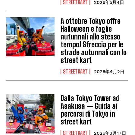
STREETKART
2026年5月4日
A ottobre Tokyo offre
Halloween e foglie
autunnali allo stesso
tempo! Sfreccia per le
strade autunnali con lo
street kart
STREETKART
2026年4月2日
Dalla Tokyo Tower ad
Asakusa — Guida ai
percorsi di Tokyo in
street kart
STREETKART
2026年3月17日