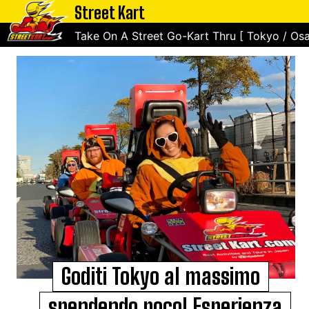
Street Kart
Take On A Street Go-Kart Thru [ Tokyo / Osa
Goditi Tokyo al massimo
spendendo poco! Esperienza