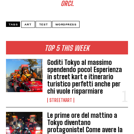
ORCI.
TAGS
ART
TEST
WORDPRESS
TOP 5 THIS WEEK
Goditi Tokyo al massimo
spendendo poco! Esperienza
in street kart e itinerario
turistico perfetti anche per
chi vuole risparmiare
STREETKART
Le prime ore del mattino a
Tokyo diventano
protagoniste! Come avere la