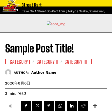
Street Kart
Take On A Street Go-Kart Thru [ Tokyo / Osaka / Okinawa! ]
Sample Post Title!
CATEGORY I
CATEGORY II
CATEGORY III
Author Name
AUTHOR:
2026年8月6日
read
3
min.