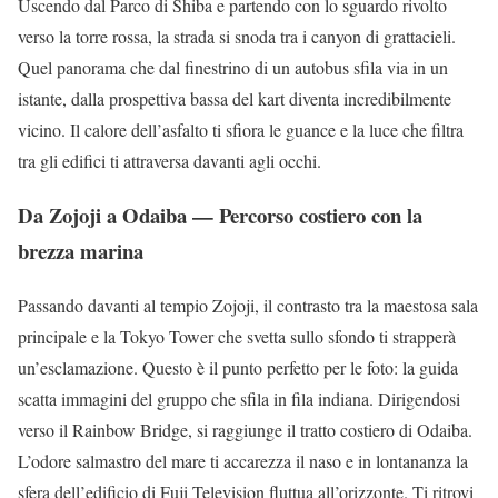
Uscendo dal Parco di Shiba e partendo con lo sguardo rivolto
verso la torre rossa, la strada si snoda tra i canyon di grattacieli.
Quel panorama che dal finestrino di un autobus sfila via in un
istante, dalla prospettiva bassa del kart diventa incredibilmente
vicino. Il calore dell’asfalto ti sfiora le guance e la luce che filtra
tra gli edifici ti attraversa davanti agli occhi.
Da Zojoji a Odaiba — Percorso costiero con la
brezza marina
Passando davanti al tempio Zojoji, il contrasto tra la maestosa sala
principale e la Tokyo Tower che svetta sullo sfondo ti strapperà
un’esclamazione. Questo è il punto perfetto per le foto: la guida
scatta immagini del gruppo che sfila in fila indiana. Dirigendosi
verso il Rainbow Bridge, si raggiunge il tratto costiero di Odaiba.
L’odore salmastro del mare ti accarezza il naso e in lontananza la
sfera dell’edificio di Fuji Television fluttua all’orizzonte. Ti ritrovi