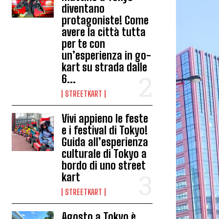
diventano
protagoniste! Come
avere la città tutta
per te con
un’esperienza in go-
kart su strada dalle
6...
STREETKART
Vivi appieno le feste
e i festival di Tokyo!
Guida all’esperienza
culturale di Tokyo a
bordo di uno street
kart
STREETKART
Agosto a Tokyo è