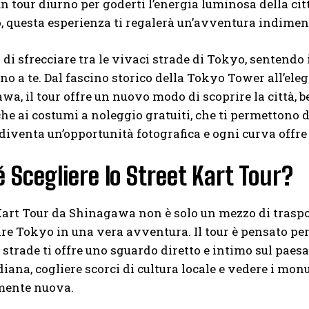
un tour diurno per goderti l’energia luminosa della ci
, questa esperienza ti regalerà un’avventura indiment
i sfrecciare tra le vivaci strade di Tokyo, sentendo il
rno a te. Dal fascino storico della Tokyo Tower all’el
wa, il tour offre un nuovo modo di scoprire la città, be
he ai costumi a noleggio gratuiti, che ti permettono d
venta un’opportunità fotografica e ogni curva offre
 Scegliere lo Street Kart Tour?
Kart Tour da Shinagawa non è solo un mezzo di traspo
re Tokyo in una vera avventura. Il tour è pensato per fa
e strade ti offre uno sguardo diretto e intimo sul pae
diana, cogliere scorci di cultura locale e vedere i m
ente nuova.