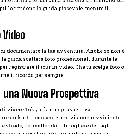
notturno e le luci della città che si riflettono sui
nquillo rendono la guida piacevole, mentre il
 Video
ità di documentare la tua avventura. Anche se non è
 la guida scatterà foto professionali durante le
er registrare il tour in video. Che tu scelga foto o
rne il ricordo per sempre.
n una Nuova Prospettiva
farti vivere Tokyo da una prospettiva
are un kart ti consente una visione ravvicinata
lle strade, permettendoti di cogliere dettagli
ambiente circostante è arricchito dal senso di