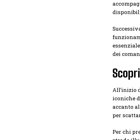
accompagna
disponibil
Successiva
funzioname
essenziale
dei comand
Scopri
All’inizio
iconiche d
accanto al
per scatta
Per chi pr