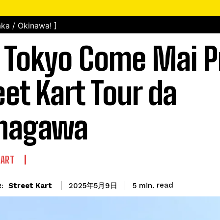
ka / Okinawa! ]
i Tokyo Come Mai P
eet Kart Tour da
inagawa
KART
read
Street Kart
5
min.
2025年5月9日
: