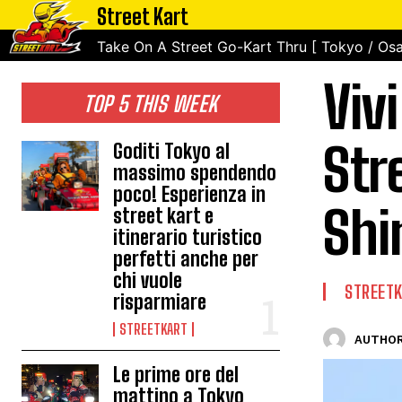
Street Kart
Take On A Street Go-Kart Thru [ Tokyo / Osa
Viv
TOP 5 THIS WEEK
Str
Goditi Tokyo al
massimo spendendo
poco! Esperienza in
Sh
street kart e
itinerario turistico
perfetti anche per
chi vuole
STREET
risparmiare
STREETKART
AUTHOR
Le prime ore del
mattino a Tokyo