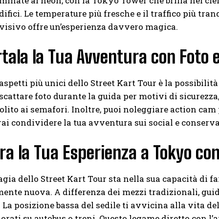
minate al neon, con la Tokyo Tower che brilla nel cielo 
ifici. Le temperature più fresche e il traffico più tra
visivo offre un’esperienza davvero magica.
ala la Tua Avventura con Foto e
aspetti più unici dello Street Kart Tour è la possibil
cattare foto durante la guida per motivi di sicurezza,
olito ai semafori. Inoltre, puoi noleggiare action cam p
rai condividere la tua avventura sui social e conserva
ra la Tua Esperienza a Tokyo co
gia dello Street Kart Tour sta nella sua capacità di 
nte nuova. A differenza dei mezzi tradizionali, guid
. La posizione bassa del sedile ti avvicina alla vita de
orati su autobus o treni. Questo legame diretto con l’