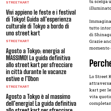
tu scelga 
STREETKART
illuminato
Vivi appieno le feste e i festival
di Tokyo! Guida all’esperienza
Immagina d
culturale di Tokyo a bordo di
tutto into
uno street kart
di Shinaga
Grazie anc
STREETKART
momento di
Agosto a Tokyo: energia al
MASSIMO! La guida definitiva
Perché
allo street kart per sfrecciare
in città durante le vacanze
Lo Street 
estive e l’Obon
attraversa
STREETKART
kart per l
Agosto a Tokyo è al massimo
vita quoti
dell’energia! La guida definitiva
completam
allo street kart per sfrecciare