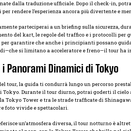
te dalla traduzione ufficiale. Dopo il check-in, potra
i per rendere l’esperienza ancora più divertente e me
mente parteciperai a un briefing sulla sicurezza, duran
nto del kart, le regole del traffico e i protocolli per 
 per garantire che anche i principianti possano guidar
i—che si limitano a acceleratore e freno—il tour ha in
 i Panorami Dinamici di Tokyo
 del tour, la guida ti condurrà lungo un percorso prest
i Tokyo. Durante il tour diurno, potrai goderti il cielo
la Tokyo Tower e tra le strade trafficate di Shinagawa.
re foto vivide e spettacolari.
eferisce un’atmosfera diversa, il tour notturno è altr