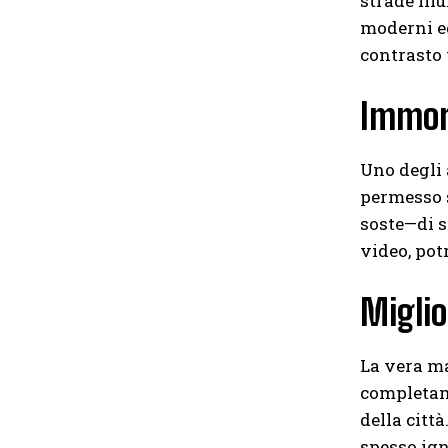
strade illu
moderni ed
contrasto 
Immort
Uno degli 
permesso s
soste—di s
video, pot
Miglio
La vera ma
completame
della città
spesso ign